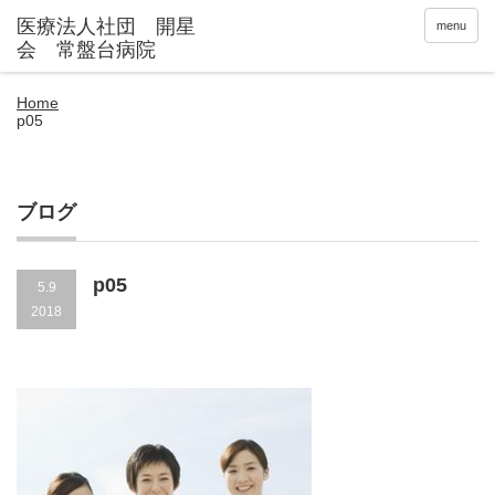
menu
Home
p05
ブログ
p05
5.9
2018