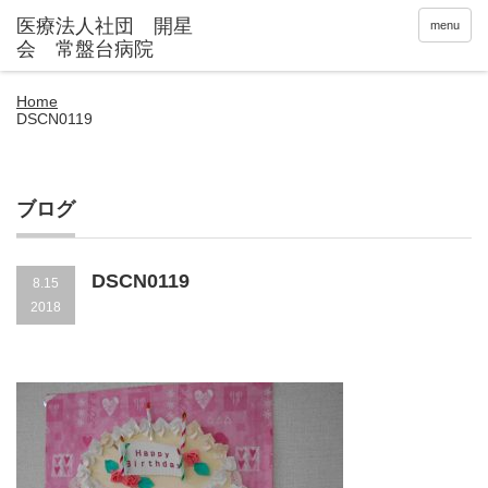
menu
Home
DSCN0119
ブログ
DSCN0119
8.15
2018