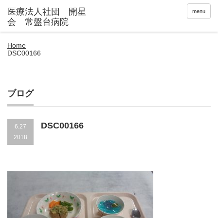
menu
Home
DSC00166
ブログ
DSC00166
6.27
2018