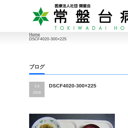
Home
DSCF4020-300×225
ブログ
DSCF4020-300×225
5.9
2018